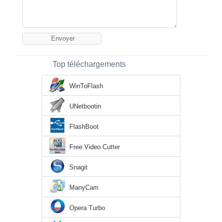
Top téléchargements
WinToFlash
UNetbootin
FlashBoot
Free Video Cutter
Snagit
ManyCam
Opera Turbo