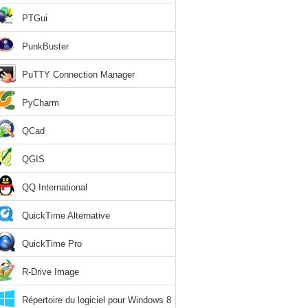
PTGui
PunkBuster
PuTTY Connection Manager
PyCharm
QCad
QGIS
QQ International
QuickTime Alternative
QuickTime Pro
R-Drive Image
Répertoire du logiciel pour Windows 8