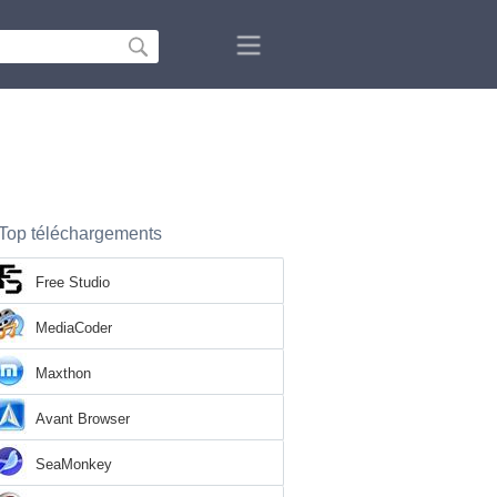
Top téléchargements
Free Studio
MediaCoder
Maxthon
Avant Browser
SeaMonkey