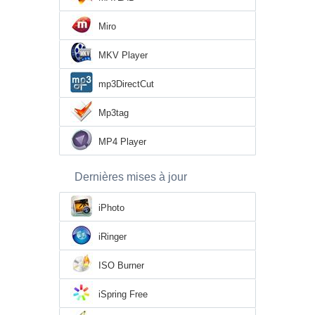
Miro
MKV Player
mp3DirectCut
Mp3tag
MP4 Player
Dernières mises à jour
iPhoto
iRinger
ISO Burner
iSpring Free