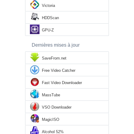
Victoria
HDDScan
GPU-Z
Dernières mises à jour
SaveFrom.net
Free Video Catcher
Fast Video Downloader
MassTube
VSO Downloader
MagicISO
Alcohol 52%