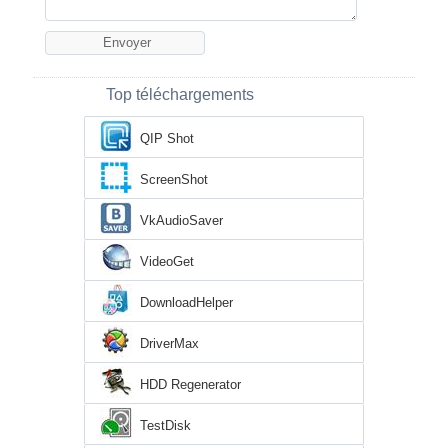
Top téléchargements
QIP Shot
ScreenShot
VkAudioSaver
VideoGet
DownloadHelper
DriverMax
HDD Regenerator
TestDisk