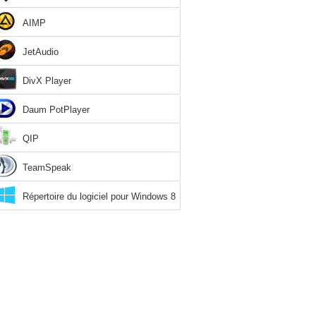
AIMP
JetAudio
DivX Player
Daum PotPlayer
QIP
TeamSpeak
Répertoire du logiciel pour Windows 8