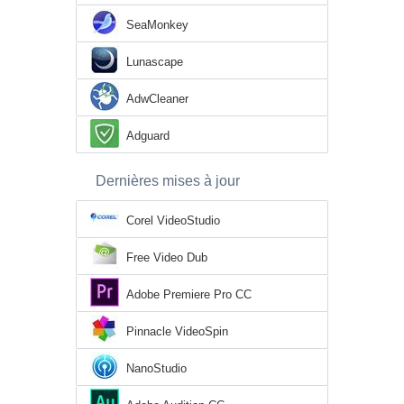
SeaMonkey
Lunascape
AdwCleaner
Adguard
Dernières mises à jour
Corel VideoStudio
Free Video Dub
Adobe Premiere Pro CC
Pinnacle VideoSpin
NanoStudio