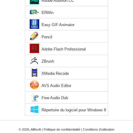
Adobe Audition CC
ERWin
Easy GIF Animator
Pencil
Adobe Flash Professional
ZBrush
XMedia Recode
AVS Audio Editor
Free Audio Dub
Répertoire du logiciel pour Windows 8
© 2026, All8soft |
Politique de confidentialité
|
Conditions d'utilisation