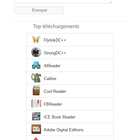
Top téléchargements
FlylinkDC++
StrongDC++
AlReader
Calibre
Cool Reader
FBReader
ICE Book Reader
Adobe Digital Editions