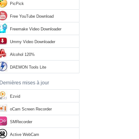
PicPick
Free YouTube Download
Freemake Video Downloader
Ummy Video Downloader
Alcohol 120%
DAEMON Tools Lite
Dernières mises à jour
Ezvid
oCam Screen Recorder
SMRecorder
Active WebCam