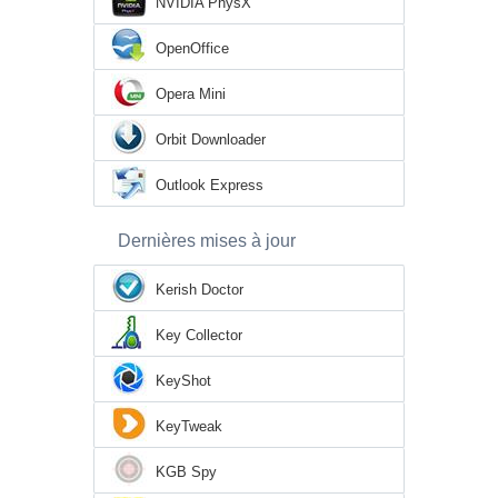
NVIDIA PhysX
OpenOffice
Opera Mini
Orbit Downloader
Outlook Express
Dernières mises à jour
Kerish Doctor
Key Collector
KeyShot
KeyTweak
KGB Spy